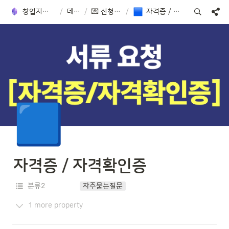
창업지도사 가이드
/
데이터
/
💌 신청 가이드
/
자격증 / 자격확인증
🟦
자격증 / 자격확인증
분류2
자주묻는질문
1 more property